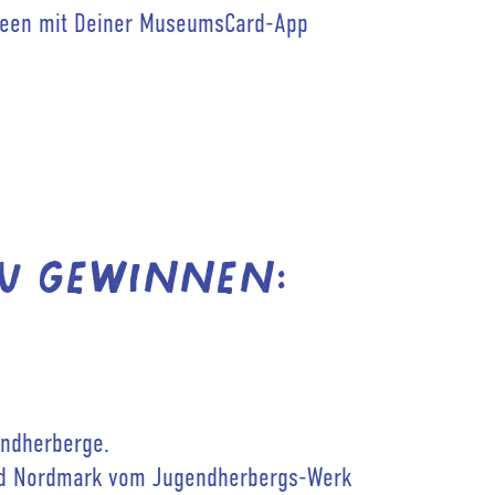
seen mit Deiner MuseumsCard-App
zu gewinnen:
endherberge.
d Nordmark vom Jugendherbergs-Werk