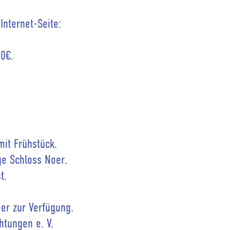
Internet-Seite:
0€.
it Frühstück.
ge Schloss Noer.
t.
eer zur Verfügung.
htungen e. V.