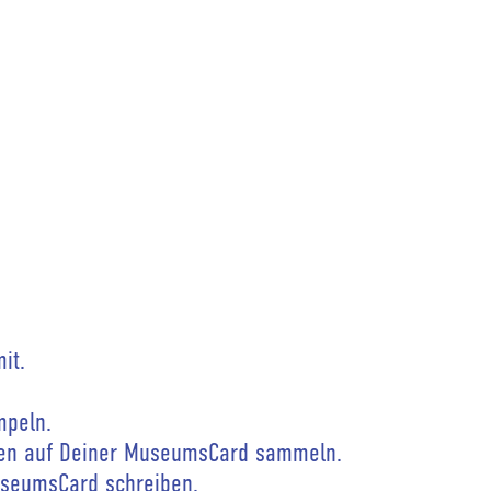
it.
mpeln.
een auf Deiner MuseumsCard sammeln.
seumsCard schreiben.