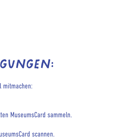
gungen:
el mitmachen:
ckten MuseumsCard sammeln.
MuseumsCard scannen.