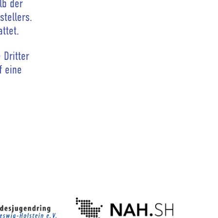
lb der
tellers.
ttet.
 Dritter
f eine