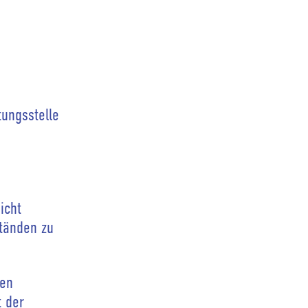
tungsstelle
icht
ständen zu
nen
t der