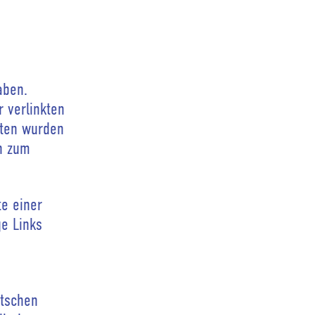
aben.
 verlinkten
eiten wurden
en zum
te einer
e Links
utschen