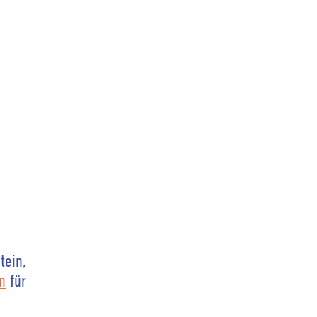
tein,
n
für