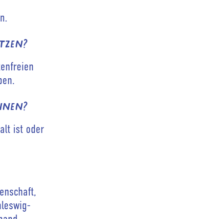
n.
utzen?
tenfreien
ben.
innen?
lt ist oder
enschaft,
hleswig-