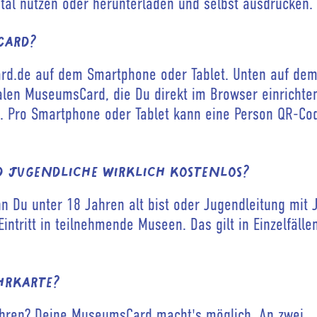
al nutzen oder herunterladen und selbst ausdrucken.
Card?
d.de auf dem Smartphone oder Tablet. Unten auf dem
alen MuseumsCard, die Du direkt im Browser einrichte
. Pro Smartphone oder Tablet kann eine Person QR-Co
d Jugendliche wirklich kostenlos?
 Du unter 18 Jahren alt bist oder Jugendleitung mit J
tritt in teilnehmende Museen. Das gilt in Einzelfällen
hrkarte?
ahren? Deine MuseumsCard macht's möglich. An zwei