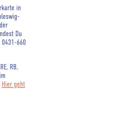
karte in
hleswig-
der
indest Du
n 0431-660
RE, RB,
 im
.
Hier geht