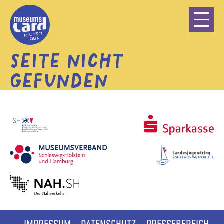
STARTSEITE
INFOS UND FAQ
SEITE NICHT
GEWINNSPIEL
GEFUNDEN
DEUTSCH
DANSK
LEICHTE SPRACHE
ENGLISH